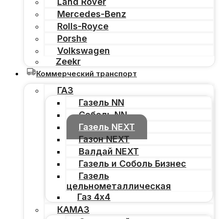
Land Rover
Mercedes-Benz
Rolls-Royce
Porshe
Volkswagen
Zeekr
Коммерческий транспорт
ГАЗ
Газель NN
Соболь NN
Газель NEXT
Газон NEXT
Валдай NEXT
Газель и Соболь Бизнес
Газель
цельнометаллическая
Газ 4х4
КАМАЗ