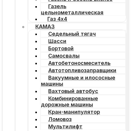
Газель
цельнометаллическая
Газ 4х4
КАМАЗ
Седельный тягач
Шасси
Бортовой
Самосвалы
Автобетоносмеситель
Автотопливозаправщики
Вакуумные и илососные
машины
Вахтовый автобус
Комбинированные
дорожные машины
Кран-манипулятор
Ломовоз
Мультилифт