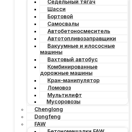
Седельный тягач
Шасси
Бортовой
Самосвалы
Автобетоносмеситель
Автотопливозаправщики
Вакуумные и илососные
машины
Вахтовый автобус
Комбинированные
дорожные машины
Кран-манипулятор
Ломовоз
Мультилифт
Мусоровозы
Chenglong
Dongfeng
FAW
Бетономешалки FAW