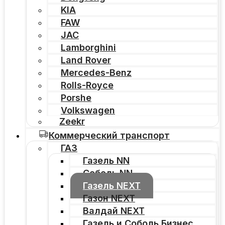
KIA
FAW
JAC
Lamborghini
Land Rover
Mercedes-Benz
Rolls-Royce
Porshe
Volkswagen
Zeekr
Коммерческий транспорт
ГАЗ
Газель NN
Соболь NN
Газель NEXT
Газон NEXT
Валдай NEXT
Газель и Соболь Бизнес