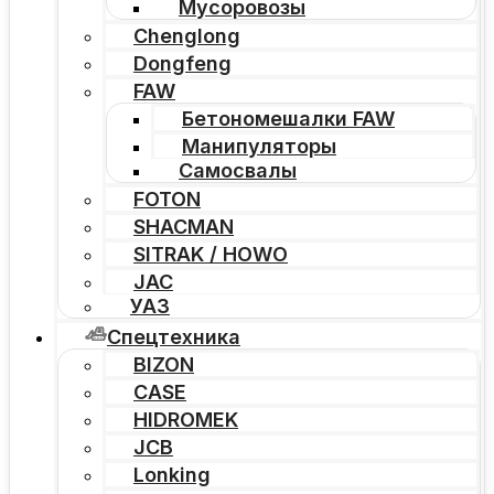
Мусоровозы
Chenglong
Dongfeng
FAW
Бетономешалки FAW
Манипуляторы
Самосвалы
FOTON
SHACMAN
SITRAK / HOWO
JAC
УАЗ
Спецтехника
BIZON
CASE
HIDROMEK
JCB
Lonking