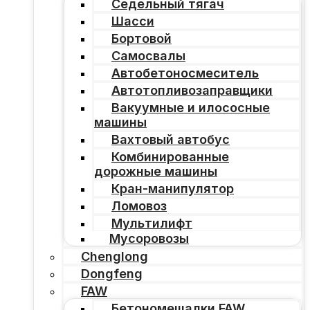
Седельный тягач
Шасси
Бортовой
Самосвалы
Автобетоносмеситель
Автотопливозаправщики
Вакуумные и илососные
машины
Вахтовый автобус
Комбинированные
дорожные машины
Кран-манипулятор
Ломовоз
Мультилифт
Мусоровозы
Chenglong
Dongfeng
FAW
Бетономешалки FAW