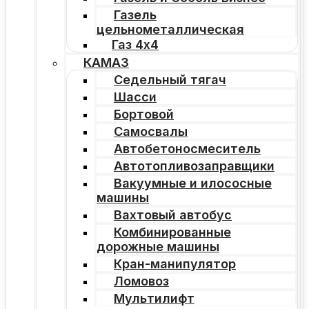
Газель
цельнометаллическая
Газ 4х4
КАМАЗ
Седельный тягач
Шасси
Бортовой
Самосвалы
Автобетоносмеситель
Автотопливозаправщики
Вакуумные и илососные
машины
Вахтовый автобус
Комбинированные
дорожные машины
Кран-манипулятор
Ломовоз
Мультилифт