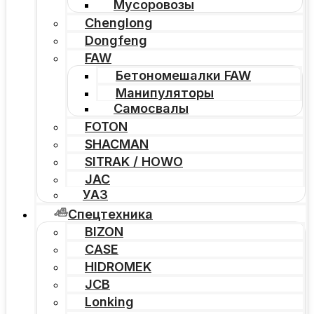
Мусоровозы
Chenglong
Dongfeng
FAW
Бетономешалки FAW
Манипуляторы
Самосвалы
FOTON
SHACMAN
SITRAK / HOWO
JAC
УАЗ
Спецтехника
BIZON
CASE
HIDROMEK
JCB
Lonking