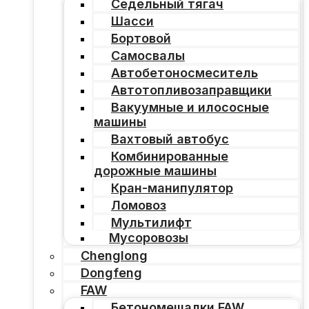
Седельный тягач
Шасси
Бортовой
Самосвалы
Автобетоносмеситель
Автотопливозаправщики
Вакуумные и илососные
машины
Вахтовый автобус
Комбинированные
дорожные машины
Кран-манипулятор
Ломовоз
Мультилифт
Мусоровозы
Chenglong
Dongfeng
FAW
Бетономешалки FAW