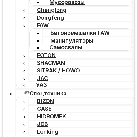
Мусоровозы
Chenglong
Dongfeng
FAW
Бетономешалки FAW
Манипуляторы
Самосвалы
FOTON
SHACMAN
SITRAK / HOWO
JAC
УАЗ
Спецтехника
BIZON
CASE
HIDROMEK
JCB
Lonking