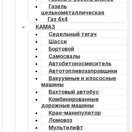
Газель
цельнометаллическая
Газ 4х4
КАМАЗ
Седельный тягач
Шасси
Бортовой
Самосвалы
Автобетоносмеситель
Автотопливозаправщики
Вакуумные и илососные
машины
Вахтовый автобус
Комбинированные
дорожные машины
Кран-манипулятор
Ломовоз
Мультилифт