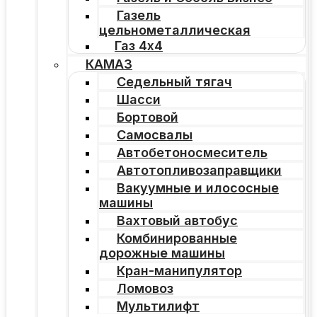
Газель
цельнометаллическая
Газ 4х4
КАМАЗ
Седельный тягач
Шасси
Бортовой
Самосвалы
Автобетоносмеситель
Автотопливозаправщики
Вакуумные и илососные
машины
Вахтовый автобус
Комбинированные
дорожные машины
Кран-манипулятор
Ломовоз
Мультилифт