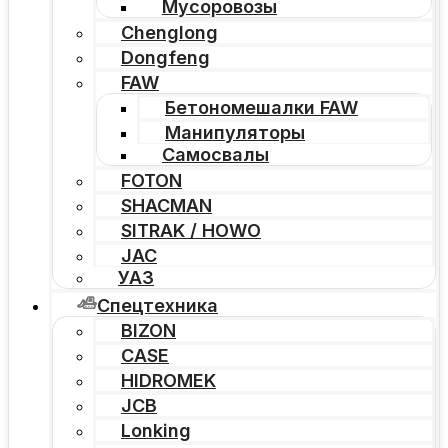
Мусоровозы
Chenglong
Dongfeng
FAW
Бетономешалки FAW
Манипуляторы
Самосвалы
FOTON
SHACMAN
SITRAK / HOWO
JAC
УАЗ
Спецтехника
BIZON
CASE
HIDROMEK
JCB
Lonking