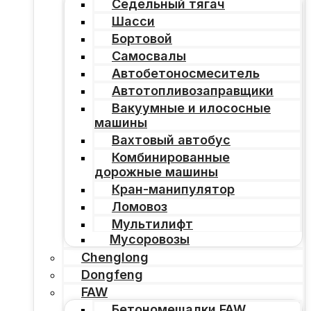
Седельный тягач
Шасси
Бортовой
Самосвалы
Автобетоносмеситель
Автотопливозаправщики
Вакуумные и илососные
машины
Вахтовый автобус
Комбинированные
дорожные машины
Кран-манипулятор
Ломовоз
Мультилифт
Мусоровозы
Chenglong
Dongfeng
FAW
Бетономешалки FAW