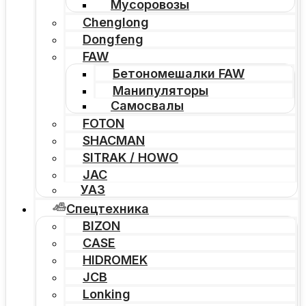
Мусоровозы
Chenglong
Dongfeng
FAW
Бетономешалки FAW
Манипуляторы
Самосвалы
FOTON
SHACMAN
SITRAK / HOWO
JAC
УАЗ
Спецтехника
BIZON
CASE
HIDROMEK
JCB
Lonking