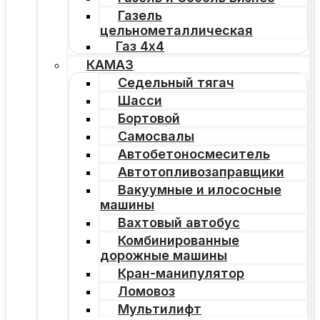
Газель
цельнометаллическая
Газ 4х4
КАМАЗ
Седельный тягач
Шасси
Бортовой
Самосвалы
Автобетоносмеситель
Автотопливозаправщики
Вакуумные и илососные
машины
Вахтовый автобус
Комбинированные
дорожные машины
Кран-манипулятор
Ломовоз
Мультилифт