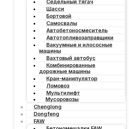
Седельный тягач
Шасси
Бортовой
Самосвалы
Автобетоносмеситель
Автотопливозаправщики
Вакуумные и илососные
машины
Вахтовый автобус
Комбинированные
дорожные машины
Кран-манипулятор
Ломовоз
Мультилифт
Мусоровозы
Chenglong
Dongfeng
FAW
Бетономешалки FAW