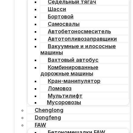
Седельный тягач
Шасси
Бортовой
Самосвалы
Автобетоносмеситель
Автотопливозаправщики
Вакуумные и илососные
машины
Вахтовый автобус
Комбинированные
дорожные машины
Кран-манипулятор
Ломовоз
Мультилифт
Мусоровозы
Chenglong
Dongfeng
FAW
Бетономешалки FAW