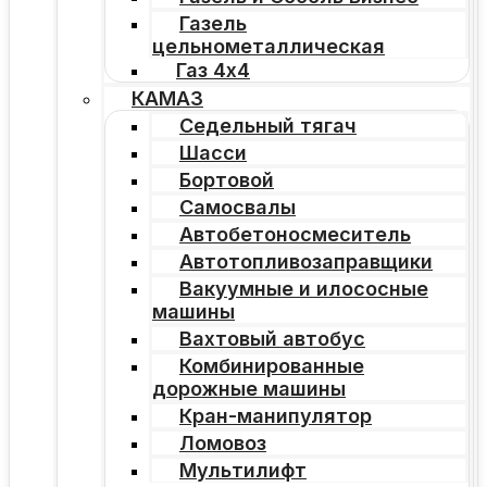
Газель
цельнометаллическая
Газ 4х4
КАМАЗ
Седельный тягач
Шасси
Бортовой
Самосвалы
Автобетоносмеситель
Автотопливозаправщики
Вакуумные и илососные
машины
Вахтовый автобус
Комбинированные
дорожные машины
Кран-манипулятор
Ломовоз
Мультилифт