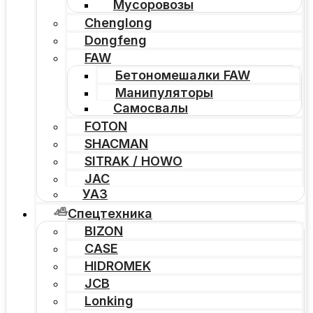
Мусоровозы
Chenglong
Dongfeng
FAW
Бетономешалки FAW
Манипуляторы
Самосвалы
FOTON
SHACMAN
SITRAK / HOWO
JAC
УАЗ
Спецтехника
BIZON
CASE
HIDROMEK
JCB
Lonking