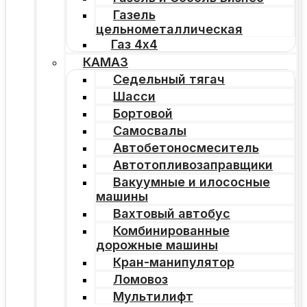
Газель
цельнометаллическая
Газ 4х4
КАМАЗ
Седельный тягач
Шасси
Бортовой
Самосвалы
Автобетоносмеситель
Автотопливозаправщики
Вакуумные и илососные
машины
Вахтовый автобус
Комбинированные
дорожные машины
Кран-манипулятор
Ломовоз
Мультилифт