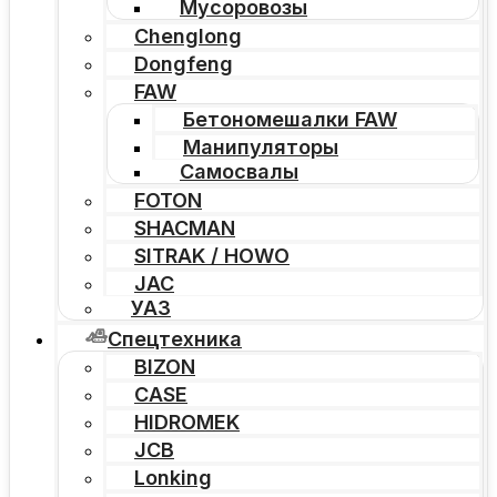
Мусоровозы
Chenglong
Dongfeng
FAW
Бетономешалки FAW
Манипуляторы
Самосвалы
FOTON
SHACMAN
SITRAK / HOWO
JAC
УАЗ
Спецтехника
BIZON
CASE
HIDROMEK
JCB
Lonking