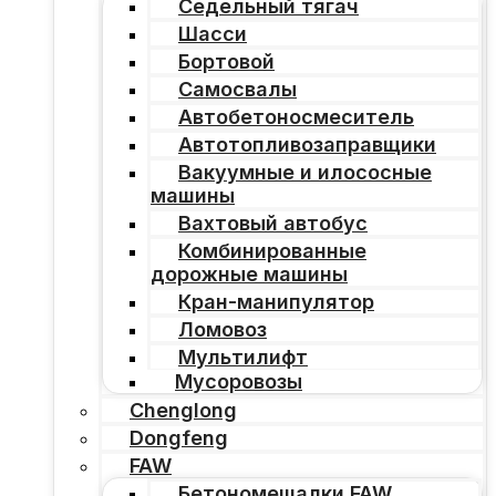
Седельный тягач
Шасси
Бортовой
Самосвалы
Автобетоносмеситель
Автотопливозаправщики
Вакуумные и илососные
машины
Вахтовый автобус
Комбинированные
дорожные машины
Кран-манипулятор
Ломовоз
Мультилифт
Мусоровозы
Chenglong
Dongfeng
FAW
Бетономешалки FAW