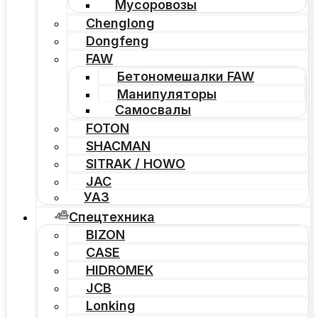
Мусоровозы
Chenglong
Dongfeng
FAW
Бетономешалки FAW
Манипуляторы
Самосвалы
FOTON
SHACMAN
SITRAK / HOWO
JAC
УАЗ
Спецтехника
BIZON
CASE
HIDROMEK
JCB
Lonking