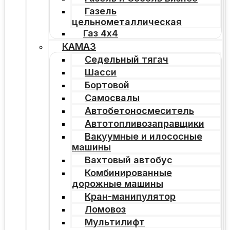
Газель
цельнометаллическая
Газ 4х4
КАМАЗ
Седельный тягач
Шасси
Бортовой
Самосвалы
Автобетоносмеситель
Автотопливозаправщики
Вакуумные и илососные
машины
Вахтовый автобус
Комбинированные
дорожные машины
Кран-манипулятор
Ломовоз
Мультилифт