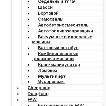
Седельный тягач
Шасси
Бортовой
Самосвалы
Автобетоносмеситель
Автотопливозаправщики
Вакуумные и илососные
машины
Вахтовый автобус
Комбинированные
дорожные машины
Кран-манипулятор
Ломовоз
Мультилифт
Мусоровозы
Chenglong
Dongfeng
FAW
Бетономешалки FAW