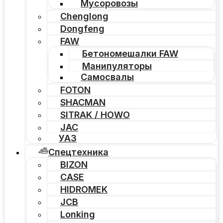
Мусоровозы
Chenglong
Dongfeng
FAW
Бетономешалки FAW
Манипуляторы
Самосвалы
FOTON
SHACMAN
SITRAK / HOWO
JAC
УАЗ
Спецтехника
BIZON
CASE
HIDROMEK
JCB
Lonking