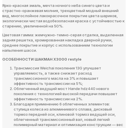
Ярко-красная эмаль, мечта ночного неба синего цвета и
страстно-оранжевая молния, трехцветный модный внешний
вид, многослойное лакокрасочное покрытие цвета шариков,
экологически чистая водобезопасная краска с устойчивостью к
старению, увеличенной на 50%.
Цветовая гамма: жемчужно-темно-серая отделка, выделенная
задняя решетка, хромированная накладка дверной ручки,
среднее покрытие и корпус с использованием технологии
напыления шасси.
ОСОБЕННОСТИ ШАКМАН X3000 restyle
Трансмиссия Weichai поколения 13G улучшает
управляемость, а также снижает расход
трансмиссионного масла на 3% и повышает
эффективность трансмиссии на 5%;
Облегченный ведущий мост Hande hdz440 нового
поколения с технологией высокой передачи повышает
эффективность трансмиссии на 2%.
Благодаря применению 6 облегченных элементов:
ступица колеса из алюминиевого сплава, дисковый
тормоз передней оси, клиновой тормоз ведущей оси,
облегченный трансмиссионный вал, новый легкий
полимерный материал и оптимизация конструкции — вес