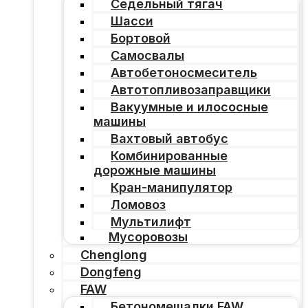
Седельный тягач
Шасси
Бортовой
Самосвалы
Автобетоносмеситель
Автотопливозаправщики
Вакуумные и илососные
машины
Вахтовый автобус
Комбинированные
дорожные машины
Кран-манипулятор
Ломовоз
Мультилифт
Мусоровозы
Chenglong
Dongfeng
FAW
Бетономешалки FAW