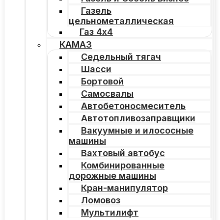
Газель
цельнометаллическая
Газ 4х4
КАМАЗ
Седельный тягач
Шасси
Бортовой
Самосвалы
Автобетоносмеситель
Автотопливозаправщики
Вакуумные и илососные
машины
Вахтовый автобус
Комбинированные
дорожные машины
Кран-манипулятор
Ломовоз
Мультилифт