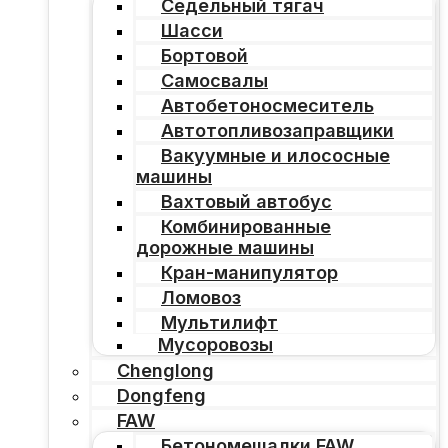
Седельный тягач
Шасси
Бортовой
Самосвалы
Автобетоносмеситель
Автотопливозаправщики
Вакуумные и илососные
машины
Вахтовый автобус
Комбинированные
дорожные машины
Кран-манипулятор
Ломовоз
Мультилифт
Мусоровозы
Chenglong
Dongfeng
FAW
Бетономешалки FAW