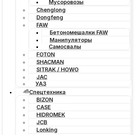
Мусоровозы
Chenglong
Dongfeng
FAW
Бетономешалки FAW
Манипуляторы
Самосвалы
FOTON
SHACMAN
SITRAK / HOWO
JAC
УАЗ
Спецтехника
BIZON
CASE
HIDROMEK
JCB
Lonking