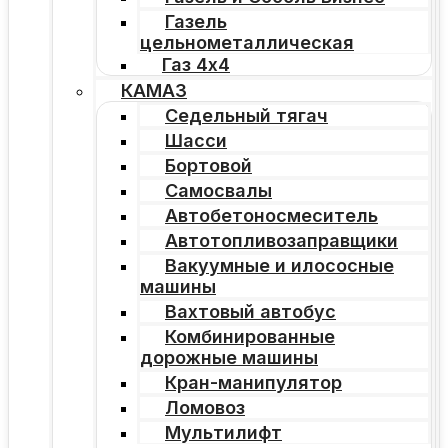
Газель
цельнометаллическая
Газ 4х4
КАМАЗ
Седельный тягач
Шасси
Бортовой
Самосвалы
Автобетоносмеситель
Автотопливозаправщики
Вакуумные и илососные
машины
Вахтовый автобус
Комбинированные
дорожные машины
Кран-манипулятор
Ломовоз
Мультилифт